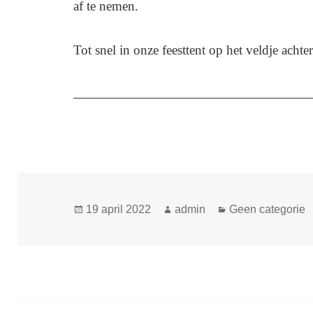
af te nemen.
Tot snel in onze feesttent op het veldje acht
Geplaatst
Auteur
Categorieën
19 april 2022
admin
Geen categorie
op
Bericht