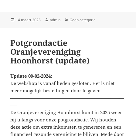
Geplaatst
Auteur
Categorieën
14 maart 2025
admin
Geen categorie
op
Potgrondactie
Oranjevereniging
Hoonhorst (update)
Update 09-02-2024:
De webshop is vanaf heden gesloten. Het is niet
meer mogelijk bestellingen door te geven.
—————————————————————————
—–
De Oranjevereniging Hoonhorst komt in 2025 weer
bij u langs voor onze potgrondactie. Wij houden
deze actie om extra inkomsten te genereren en een
financieel gezonde vereniging te blijven. Mede door