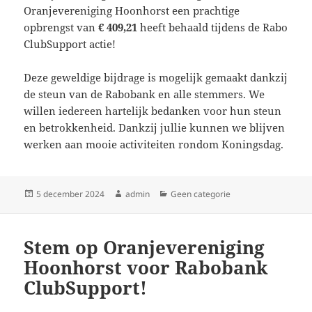
Oranjevereniging Hoonhorst een prachtige
opbrengst van
€ 409,21
heeft behaald tijdens de Rabo
ClubSupport actie!
Deze geweldige bijdrage is mogelijk gemaakt dankzij
de steun van de Rabobank en alle stemmers. We
willen iedereen hartelijk bedanken voor hun steun
en betrokkenheid. Dankzij jullie kunnen we blijven
werken aan mooie activiteiten rondom Koningsdag.
Geplaatst
Auteur
Categorieën
5 december 2024
admin
Geen categorie
op
Stem op Oranjevereniging
Hoonhorst voor Rabobank
ClubSupport!