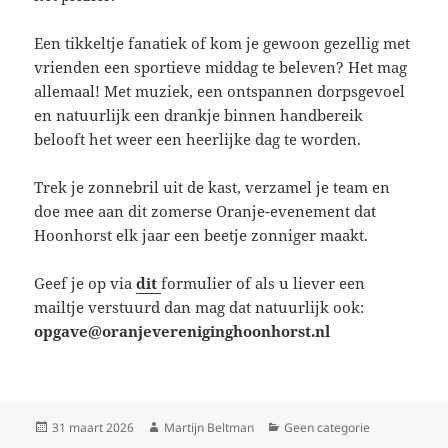
Een tikkeltje fanatiek of kom je gewoon gezellig met
vrienden een sportieve middag te beleven? Het mag
allemaal! Met muziek, een ontspannen dorpsgevoel
en natuurlijk een drankje binnen handbereik
belooft het weer een heerlijke dag te worden.
Trek je zonnebril uit de kast, verzamel je team en
doe mee aan dit zomerse Oranje-evenement dat
Hoonhorst elk jaar een beetje zonniger maakt.
Geef je op via
dit
formulier of als u liever een
mailtje verstuurd dan mag dat natuurlijk ook:
opgave@oranjevereniginghoonhorst.nl
Geplaatst
Auteur
Categorieën
31 maart 2026
Martijn Beltman
Geen categorie
op