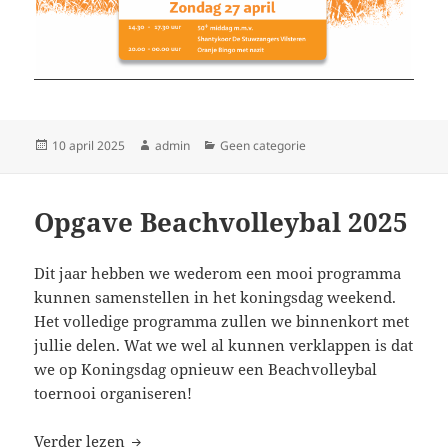
Geplaatst
Auteur
Categorieën
10 april 2025
admin
Geen categorie
op
Opgave Beachvolleybal 2025
Dit jaar hebben we wederom een mooi programma
kunnen samenstellen in het koningsdag weekend.
Het volledige programma zullen we binnenkort met
jullie delen. Wat we wel al kunnen verklappen is dat
we op Koningsdag opnieuw een Beachvolleybal
toernooi organiseren!
Opgave Beachvolleybal 2025
Verder lezen