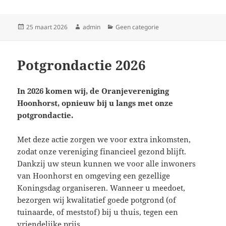
Geplaatst
Auteur
Categorieën
25 maart 2026
admin
Geen categorie
op
Potgrondactie 2026
In 2026 komen wij, de Oranjevereniging
Hoonhorst, opnieuw bij u langs met onze
potgrondactie.
Met deze actie zorgen we voor extra inkomsten,
zodat onze vereniging financieel gezond blijft.
Dankzij uw steun kunnen we voor alle inwoners
van Hoonhorst en omgeving een gezellige
Koningsdag organiseren. Wanneer u meedoet,
bezorgen wij kwalitatief goede potgrond (of
tuinaarde, of meststof) bij u thuis, tegen een
vriendelijke prijs.