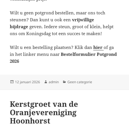
Wilt u geen potgrond bestellen, maar ons toch
steunen? Dan kunt u ook een
vrijwillige
bijdrage
geven. Iedere steun, groot of klein, helpt
ons om Koningsdag tot een succes te maken!
Wilt u een bestelling plaatsen? Klik dan
hier
of ga
in het linker menu naar
Bestelformulier Potgrond
2026
Geplaatst
Auteur
Categorieën
12 januari 2026
admin
Geen categorie
op
Kerstgroet van de
Oranjevereniging
Hoonhorst