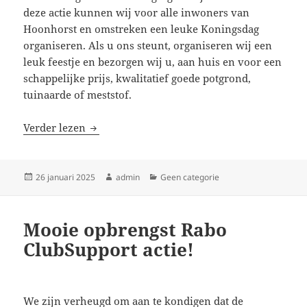
deze actie kunnen wij voor alle inwoners van
Hoonhorst en omstreken een leuke Koningsdag
organiseren. Als u ons steunt, organiseren wij een
leuk feestje en bezorgen wij u, aan huis en voor een
schappelijke prijs, kwalitatief goede potgrond,
tuinaarde of meststof.
Potgrondactie Oranjevereniging Hoonhorst 
Verder lezen
Geplaatst
Auteur
Categorieën
26 januari 2025
admin
Geen categorie
op
Mooie opbrengst Rabo
ClubSupport actie!
We zijn verheugd om aan te kondigen dat de