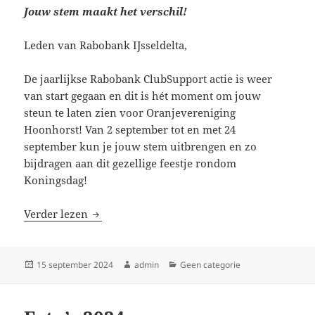
Jouw stem maakt het verschil!
Leden van Rabobank IJsseldelta,
De jaarlijkse Rabobank ClubSupport actie is weer
van start gegaan en dit is hét moment om jouw
steun te laten zien voor Oranjevereniging
Hoonhorst! Van 2 september tot en met 24
september kun je jouw stem uitbrengen en zo
bijdragen aan dit gezellige feestje rondom
Koningsdag!
Stem op Oranjevereniging Hoonhorst voor 
Verder lezen
Geplaatst
Auteur
Categorieën
15 september 2024
admin
Geen categorie
op